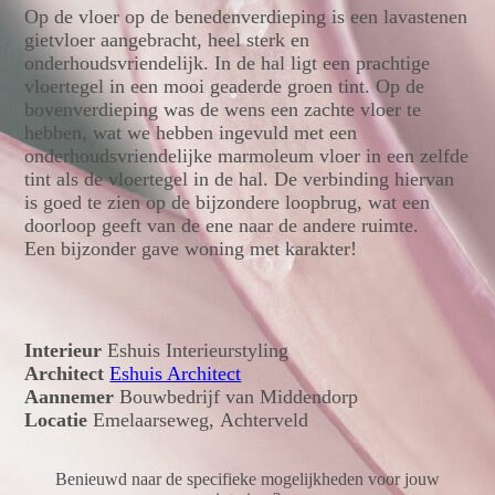
Op de vloer op de benedenverdieping is een lavastenen
gietvloer aangebracht, heel sterk en
onderhoudsvriendelijk. In de hal ligt een prachtige
vloertegel in een mooi geaderde groen tint. Op de
bovenverdieping was de wens een zachte vloer te
hebben, wat we hebben ingevuld met een
onderhoudsvriendelijke marmoleum vloer in een zelfde
tint als de vloertegel in de hal. De verbinding hiervan
is goed te zien op de bijzondere loopbrug, wat een
doorloop geeft van de ene naar de andere ruimte.
Een bijzonder gave woning met karakter!
Interieur
Eshuis Interieurstyling
Architect
Eshuis Architect
Aannemer
Bouwbedrijf van Middendorp
Locatie
Emelaarseweg, Achterveld
Benieuwd naar de specifieke mogelijkheden voor jouw