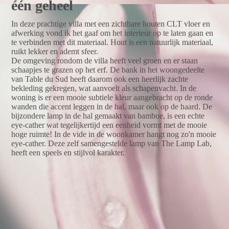
één geheel
In deze prachtige villa met een zichtbare houten CLT vloer en
afwerking vond ik het gaaf om het interieur op te laten gaan en
te verbinden met dit materiaal. Hout is een natuurlijk materiaal,
ruikt lekker en ademt sfeer.
De omgeving rondom de villa heeft veel groen en er staan
schaapjes te grazen op het erf. De bank in het woongedeelte
van Table du Sud heeft daarom ook een heerlijk zachte
bekleding gekregen, wat aanvoelt als schapenvacht. In de
woning is er een mooie subtiele kleur aangebracht op de ronde
wanden die accent leggen in de hal, maar ook op de haard. De
bijzondere lamp in de hal gemaakt van bamboe, is een echte
eye-cather wat tegelijkertijd een eenheid vormt met de mooie
hoge ruimte! In de vide in de woonkamer hangt nog zo'n mooie
eye-cather. Deze zelf samengestelde lamp van The Lamp Lab,
heeft een speels en stijlvol karakter.