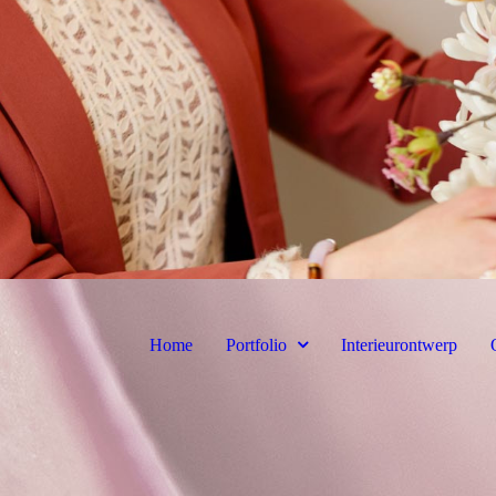
Home
Portfolio
Interieurontwerp