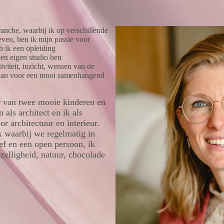
ranche, waarbij ik op verschillende
ven, ben ik mijn passie voor
b ik een opleiding
en eigen studio ben
iviteit, inzicht, wensen van de
plan voor een mooi samenhangend
r van twee mooie kinderen en
als architect en ik als
r architectuur en interieur.
 waarbij we regelmatig in
ief en een open persoon, ik
ezelligheid, natuur, chocolade