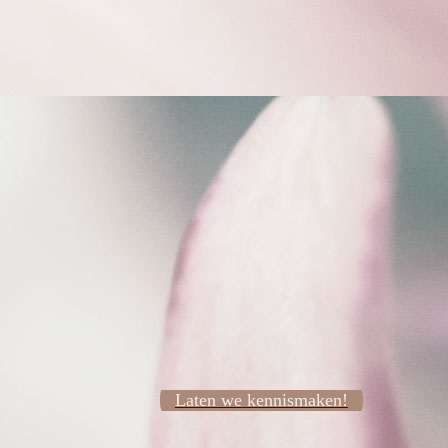
Laten we kennismaken!