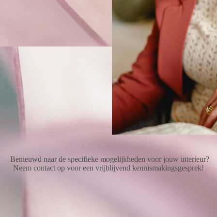
Benieuwd naar de specifieke mogelijkheden voor jouw interieur?
Neem contact op voor een vrijblijvend kennismakingsgesprek!