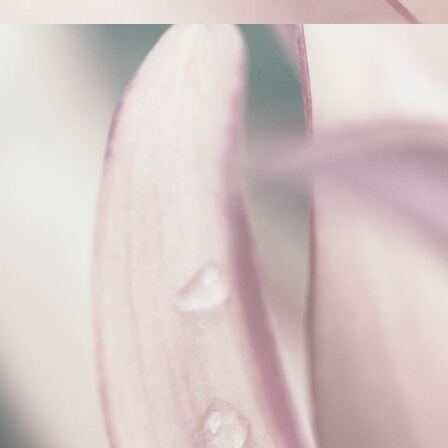
Styling ontwerp interieur Huizen - Eshuis Interieurstyling