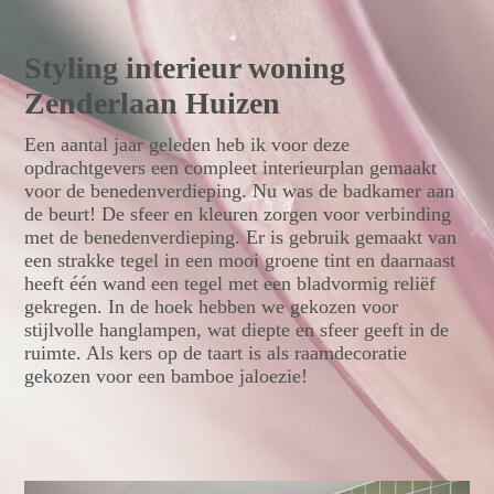
Styling interieur woning
Zenderlaan Huizen
Een aantal jaar geleden heb ik voor deze
opdrachtgevers een compleet interieurplan gemaakt
voor de benedenverdieping. Nu was de badkamer aan
de beurt! De sfeer en kleuren zorgen voor verbinding
met de benedenverdieping. Er is gebruik gemaakt van
een strakke tegel in een mooi groene tint en daarnaast
heeft één wand een tegel met een bladvormig reliëf
gekregen. In de hoek hebben we gekozen voor
stijlvolle hanglampen, wat diepte en sfeer geeft in de
ruimte. Als kers op de taart is als raamdecoratie
gekozen voor een bamboe jaloezie!