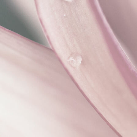
Styling ontwerp interieur Huizen - Eshuis Interieurstyling